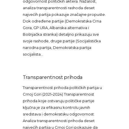
odgovornost političkih aktera. Nažalost,
analiza transparentnosti rashoda deset
najvećih partija pokazuje značajne propuste.
Dok određene partije (Demokratska Crna
Gora, GP URA, Albanska alternativa i
Bošnjačka stranka) detaljno prikazuju sve
svoje rashode, druge partije (Socijalistička
narodna partija, Demokratska partija
socijalista…
Transparentnost prihoda
Transparentnost prihoda političkih partija u
Crnoj Gori (2021–2024) Transparentnost
prihoda koje ostvaruju političke partije
ključna je za efikasnu kontrolu javnih
sredstava i demokratsku odgovornost.
Analiza transparentnosti prihoda deset
najvećih partija u Crnoj Gori pokazuje da