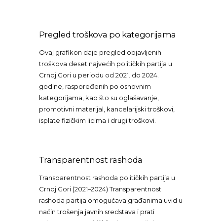
Pregled troškova po kategorijama
Ovaj grafikon daje pregled objavljenih
troškova deset najvećih političkih partija u
Crnoj Gori u periodu od 2021. do 2024.
godine, raspoređenih po osnovnim
kategorijama, kao što su oglašavanje,
promotivni materijal, kancelarijski troškovi,
isplate fizičkim licima i drugi troškovi.
Transparentnost rashoda
Transparentnost rashoda političkih partija u
Crnoj Gori (2021–2024) Transparentnost
rashoda partija omogućava građanima uvid u
način trošenja javnih sredstava i prati