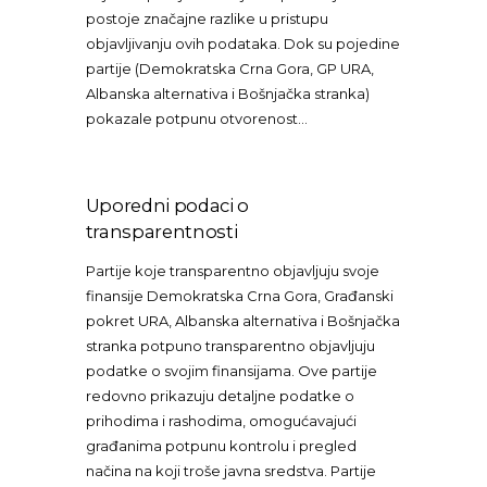
postoje značajne razlike u pristupu
objavljivanju ovih podataka. Dok su pojedine
partije (Demokratska Crna Gora, GP URA,
Albanska alternativa i Bošnjačka stranka)
pokazale potpunu otvorenost…
Uporedni podaci o
transparentnosti
Partije koje transparentno objavljuju svoje
finansije Demokratska Crna Gora, Građanski
pokret URA, Albanska alternativa i Bošnjačka
stranka potpuno transparentno objavljuju
podatke o svojim finansijama. Ove partije
redovno prikazuju detaljne podatke o
prihodima i rashodima, omogućavajući
građanima potpunu kontrolu i pregled
načina na koji troše javna sredstva. Partije