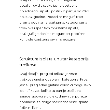
detaljan uvid u svaku javno dostupnu
pojedinačnu isplatu političkih partija od 2021.
do 2024. godine. Podaci se mogu filtrirati
prema godinama, partijama, kategorijama
troškova i specifičnim vrstama isplata,
pružajući građanima mogućnost precizne
kontrole korištenja javnih sredstava.
Struktura isplata unutar kategorija
troškova
Ovaj detaljni pregled prikazuje vrste
troškova unutar odabranih kategorija. Kroz
jasne i pregledne grafike korisnici mogu lako
identifikovati koliko su partije trošile na
zarade, ugovore o djelu, dnevnice, poreze i
doprinose, te druge specifične vrste isplata
fizičkim licima.