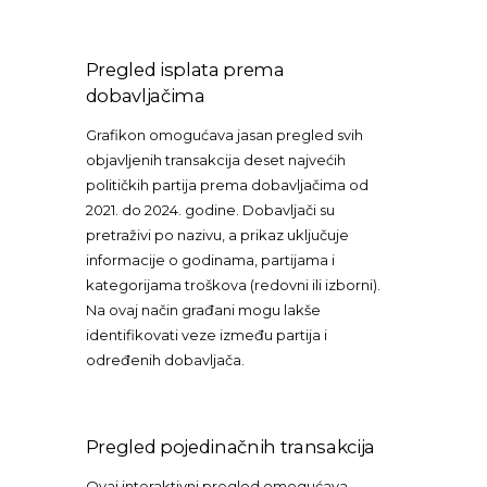
Pregled isplata prema
dobavljačima
Grafikon omogućava jasan pregled svih
objavljenih transakcija deset najvećih
političkih partija prema dobavljačima od
2021. do 2024. godine. Dobavljači su
pretraživi po nazivu, a prikaz uključuje
informacije o godinama, partijama i
kategorijama troškova (redovni ili izborni).
Na ovaj način građani mogu lakše
identifikovati veze između partija i
određenih dobavljača.
Pregled pojedinačnih transakcija
Ovaj interaktivni pregled omogućava