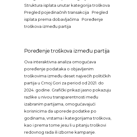
Struktura isplata unutar kategorija troškova
Pregled pojedinačnih transakcija Pregled
isplata prema dobavljačima Poređenje
troškova između partija
Poređenje troškova između partija
Ova interaktivna analiza omogućava
poređenje podataka o objavljenim
troškovima između deset najvećih političkih
partija u Crnoj Gori za period od 2021. do
2024. godine. Grafički prikazi jasno pokazuju
razlike u nivou transparentnosti među
izabranim partijama, omogućavajući
korisnicima da uporede podatke po
godinama, vrstama i kategorijama troškova,
kao i prema tome jesu li u pitanju troškovi
redovnog rada ili izborne kampanje.