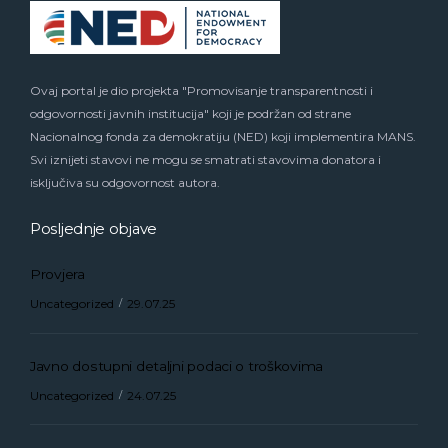
Ovaj portal je dio projekta "Promovisanje transparentnosti i
odgovornosti javnih institucija" koji je podržan od strane
Nacionalnog fonda za demokratiju (NED) koji implementira MANS.
Svi iznijeti stavovi ne mogu se smatrati stavovima donatora i
isključiva su odgovornost autora.
Posljednje objave
Provjera
Uncategorized
29.07.25
Javno dostupni detaljni podaci o troškovima
Uncategorized
24.07.25