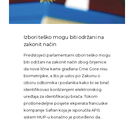
Izbori teško mogu biti održani na
zakonit način
Predstojeći parlamentarni izbori teško mogu
biti održani na zakonit način zbog činjenice
da nove lične karte građana Crne Gore nisu
biometrijske, a što je uslov po Zakonu o
izboru odbornika i poslanika kako bi se birač
identifikovao korišćenjem elektronskog
uređaja za identifikaciju birača. Tokom
prošlonedeljne posjete ekperata francuske
kompanije Safran koja je isporučila AFIS
sistem MUP-u konačno je potvrđeno da…