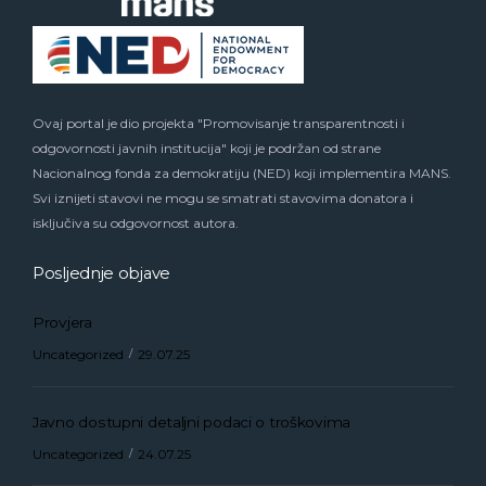
Ovaj portal je dio projekta "Promovisanje transparentnosti i
odgovornosti javnih institucija" koji je podržan od strane
Nacionalnog fonda za demokratiju (NED) koji implementira MANS.
Svi iznijeti stavovi ne mogu se smatrati stavovima donatora i
isključiva su odgovornost autora.
Posljednje objave
Provjera
Uncategorized
29.07.25
Javno dostupni detaljni podaci o troškovima
Uncategorized
24.07.25