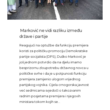
Marković ne vidi razliku između
države i partije
Reagujući na optužbe da funkciju premijera
koristi za političku promociju Demokratske
partije socijalista (DPS), Duško Marković je
još jednom potvrdio da na djelu imamo
besprizornu zloupotrebu državnog novca u
političke svrhe i da je u potpunosti funkciju
premijera zamijenio ulogom vrijednog
partijskog vojnika. Cijela crnogorska javnost
već sedmicama svjedoči o takozvanim
radnim posjetama premijera i njegovih
ministara tokom kojih se…