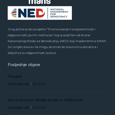
Ovaj portal je dio projekta "Promovisanje transparentnosti i
odgovornosti javnih institucija" koji je podržan od strane
Nacionalnog fonda za demokratiju (NED) koji implementira MANS.
Svi iznijeti stavovi ne mogu se smatrati stavovima donatora i
isključiva su odgovornost autora.
Posljednje objave
Provjera
Uncategorized
29.07.25
Javno dostupni detaljni podaci o troškovima
Uncategorized
24.07.25