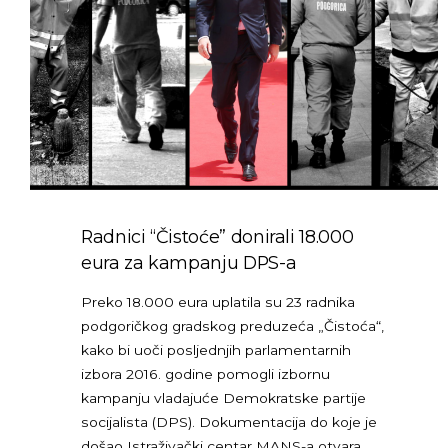
Radnici “Čistoće” donirali 18.000
eura za kampanju DPS-a
Preko 18.000 eura uplatila su 23 radnika
podgoričkog gradskog preduzeća „Čistoća“,
kako bi uoči posljednjih parlamentarnih
izbora 2016. godine pomogli izbornu
kampanju vladajuće Demokratske partije
socijalista (DPS). Dokumentacija do koje je
došao Istraživački centar MANS-a otvara