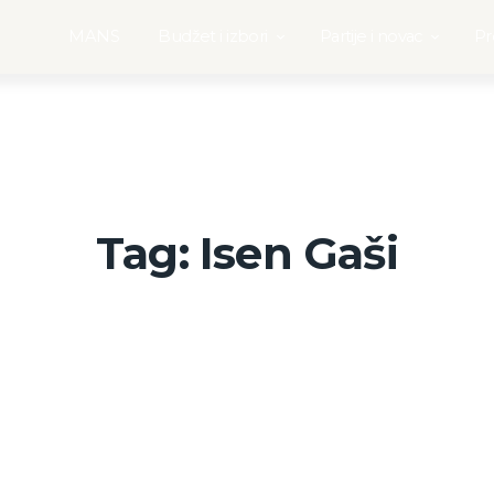
MANS
Budžet i izbori
Partije i novac
Pr
Tag: Isen Gaši