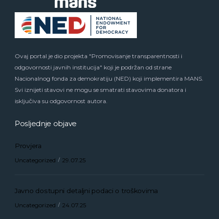
Ovaj portal je dio projekta "Promovisanje transparentnosti i
odgovornosti javnih institucija" koji je podržan od strane
Nacionalnog fonda za demokratiju (NED) koji implementira MANS.
Svi iznijeti stavovi ne mogu se smatrati stavovima donatora i
isključiva su odgovornost autora.
Posljednje objave
Provjera
Uncategorized
29.07.25
Javno dostupni detaljni podaci o troškovima
Uncategorized
24.07.25