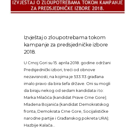
Izvještaj o zloupotrebama tokom
kampanje za predsjedničke izbore
2018.
U Crnoj Gori su 15. aprila 2018. godine održani
Predsjednički izbori, treći od obnove
nezavisnosti, na kojima je 533.113 građana
imalo pravo da bira šefa države. Oni su mogli
da biraju nekog od sedam kandidata i to:
Marka Milačića (kandidat Prave Crne Gore);
Mladena Bojanića (kandidat Demokratskog
fronta, Demokrata Crne Gore, Socijalističke
narodne partije i Građanskog pokreta URA);
Hazbije Kalača…