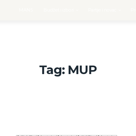
MANS
Budžet i izbori
Partije i novac
Pr
Tag: MUP