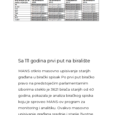
Sa 111 godina prvi put na biralište
MANS otkrio masovno upisivanje starijih
građana u birački spisak Po prvi put biračko
pravo na predstojećim parlamentarnim
izborima steklo je 3621 birača starijih od 40
godina, pokazala je analiza biračkog spiska
koju je sproveo MANS-ov program za
monitoring i analitiku. Ovakvo masovno
upisivanje građana srednje i starije životne