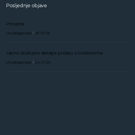
Posljednje objave
Provjera
Uncategorized
29.07.25
Javno dostupni detaljni podaci o troškovima
Uncategorized
24.07.25