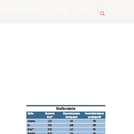
egled odluka ASK-a
Istrage
Press