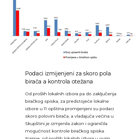
Podaci izmijenjeni za skoro pola
birača a kontrola otežana
Od prošlih lokalnih izbora pa do zaključenja
biračkog spiska, za predstojeće lokalne
izbore u 11 opština promijenjeni su podaci
skoro polovini birača, a vladajuća većina u
Skupštini je izmjenila zakon i ograničila
mogućnost kontrole biračkog spiska.
Naime, od prošlih lokalnih izbora u ovim