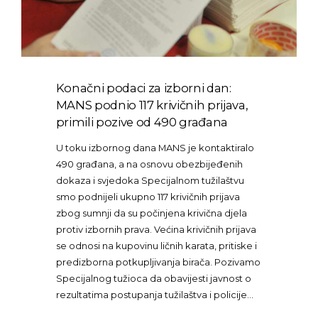
Konačni podaci za izborni dan:
MANS podnio 117 krivičnih prijava,
primili pozive od 490 građana
U toku izbornog dana MANS je kontaktiralo
490 građana, a na osnovu obezbijeđenih
dokaza i svjedoka Specijalnom tužilaštvu
smo podnijeli ukupno 117 krivičnih prijava
zbog sumnji da su počinjena krivična djela
protiv izbornih prava. Većina krivičnih prijava
se odnosi na kupovinu ličnih karata, pritiske i
predizborna potkupljivanja birača. Pozivamo
Specijalnog tužioca da obavijesti javnost o
rezultatima postupanja tužilaštva i policije…