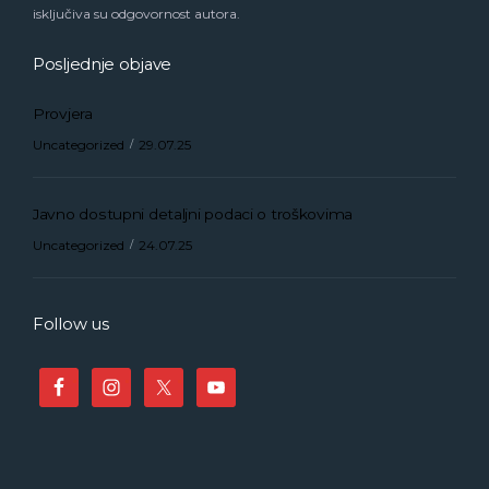
isključiva su odgovornost autora.
Posljednje objave
Provjera
Uncategorized
29.07.25
Javno dostupni detaljni podaci o troškovima
Uncategorized
24.07.25
Follow us