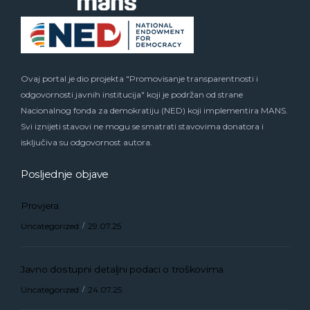
Ovaj portal je dio projekta "Promovisanje transparentnosti i
odgovornosti javnih institucija" koji je podržan od strane
Nacionalnog fonda za demokratiju (NED) koji implementira MANS.
Svi iznijeti stavovi ne mogu se smatrati stavovima donatora i
isključiva su odgovornost autora.
Posljednje objave
Provjera
Uncategorized
29.07.25
Javno dostupni detaljni podaci o troškovima
Uncategorized
24.07.25