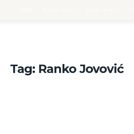
MANS
Budžet i izbori
Partije i novac
Pr
Tag: Ranko Jovović