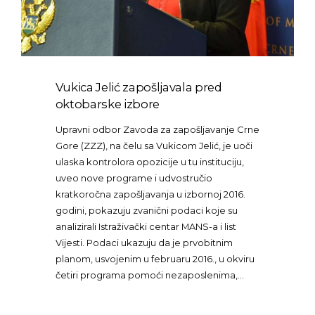
Vukica Jelić zapošljavala pred
oktobarske izbore
Upravni odbor Zavoda za zapošljavanje Crne
Gore (ZZZ), na čelu sa Vukicom Jelić, je uoči
ulaska kontrolora opozicije u tu instituciju,
uveo nove programe i udvostručio
kratkoročna zapošljavanja u izbornoj 2016.
godini, pokazuju zvanični podaci koje su
analizirali Istraživački centar MANS-a i list
Vijesti. Podaci ukazuju da je prvobitnim
planom, usvojenim u februaru 2016., u okviru
četiri programa pomoći nezaposlenima,…