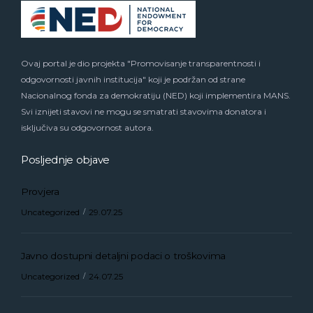
Ovaj portal je dio projekta "Promovisanje transparentnosti i
odgovornosti javnih institucija" koji je podržan od strane
Nacionalnog fonda za demokratiju (NED) koji implementira MANS.
Svi iznijeti stavovi ne mogu se smatrati stavovima donatora i
isključiva su odgovornost autora.
Posljednje objave
Provjera
Uncategorized
29.07.25
Javno dostupni detaljni podaci o troškovima
Uncategorized
24.07.25