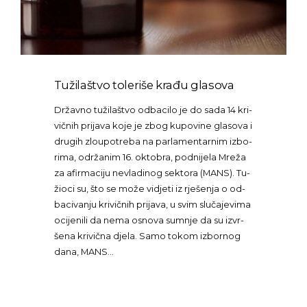
Tužilaštvo toleriše krađu glasova
Dr­žav­no tu­ži­la­štvo od­ba­ci­lo je do sa­da 14 kri­
vič­nih pri­ja­va ko­je je zbog ku­po­vi­ne gla­so­va i
dru­gih zlo­u­po­tre­ba na par­la­men­tar­nim iz­bo­
ri­ma, odr­ža­nim 16. ok­to­bra, pod­ni­je­la Mre­ža
za afir­ma­ci­ju ne­vla­di­nog sek­to­ra (MANS). Tu­
ži­o­ci su, što se mo­že vi­dje­ti iz rje­še­nja o od­
ba­ci­va­nju kri­vič­nih pri­ja­va, u svim slu­ča­je­vi­ma
oci­je­ni­li da ne­ma osno­va sum­nje da su iz­vr­
še­na kri­vič­na dje­la. Sa­mo to­kom iz­bor­nog
da­na, MANS…