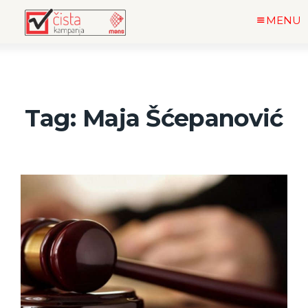
MENU
Tag: Maja Šćepanović