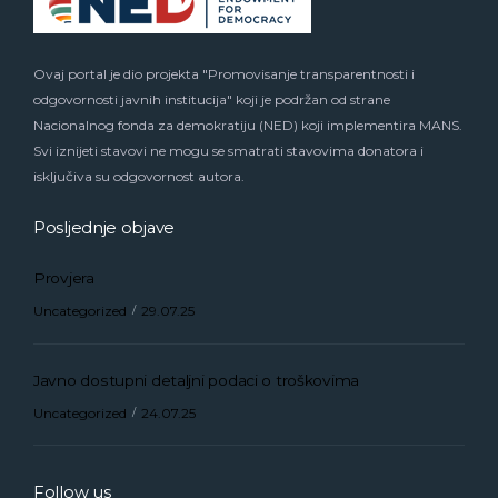
Ovaj portal je dio projekta "Promovisanje transparentnosti i
odgovornosti javnih institucija" koji je podržan od strane
Nacionalnog fonda za demokratiju (NED) koji implementira MANS.
Svi iznijeti stavovi ne mogu se smatrati stavovima donatora i
isključiva su odgovornost autora.
Posljednje objave
Provjera
Uncategorized
29.07.25
Javno dostupni detaljni podaci o troškovima
Uncategorized
24.07.25
Follow us